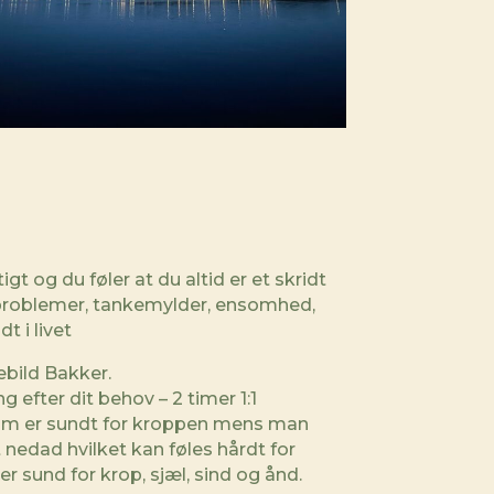
tigt og du føler at du altid er et skridt
nproblemer, tankemylder, ensomhed,
 i livet
ebild Bakker.
efter dit behov – 2 timer 1:1
m er sundt for kroppen mens man
t nedad hvilket kan føles hårdt for
r sund for krop, sjæl, sind og ånd.