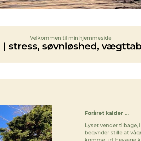
Velkommen til min hjemmeside
 | stress, søvnløshed, vægttab
Foråret kalder …
Lyset vender tilbage, 
begynder stille at vågn
komme ud, bevæge krop