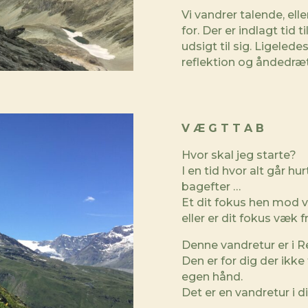
Vi vandrer talende, elle
for. Der er indlagt tid 
udsigt til sig. Ligeledes
reflektion og åndedr
V Æ G T T A B
Hvor skal jeg starte?
I en tid hvor alt går hur
bagefter …
Et dit fokus hen mod
eller er dit fokus væk 
Denne vandretur er i R
Den er for dig der ikk
egen hånd.
Det er en vandretur i d