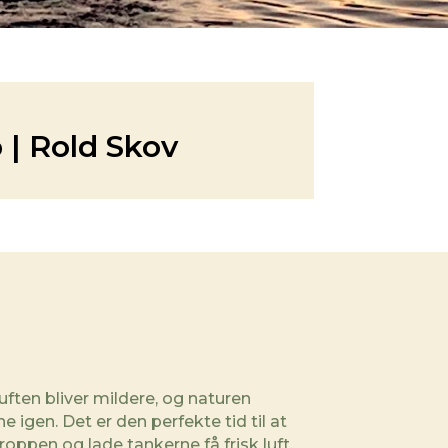
 | Rold Skov
luften bliver mildere, og naturen
e igen. Det er den perfekte tid til at
pen og lade tankerne få frisk luft.