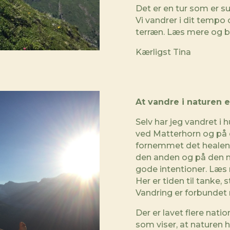
Det er en tur som er su
Vi vandrer i dit tempo
terræn. Læs mere og 
Kærligst Tina
At vandre i naturen er
Selv har jeg vandret i h
ved Matterhorn og på e
fornemmet det healend
den anden og på den 
gode intentioner. Læ
Her er tiden til tanke, s
Vandring er forbundet
Der er lavet flere nati
som viser, at
naturen ha