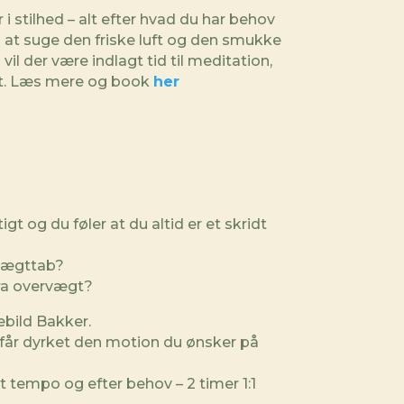
r i stilhed – alt efter hvad du har behov
til at suge den friske luft og den smukke
 vil der være indlagt tid til meditation,
æt. Læs mere og book
her
tigt og du føler at du altid er et skridt
 vægttab?
fra overvægt?
ebild Bakker.
e får dyrket den motion du ønsker på
it tempo og efter behov – 2 timer 1:1