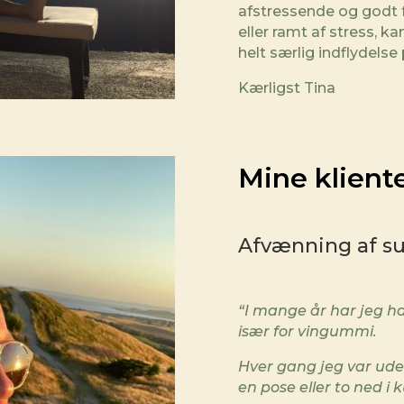
afstressende og godt 
eller ramt af stress, k
helt særlig indflydelse 
Kærligst Tina
Mine kliente
Afvænning af s
“I mange år har jeg ha
især for vingummi.
Hver gang jeg var ude
en pose eller to ned i 