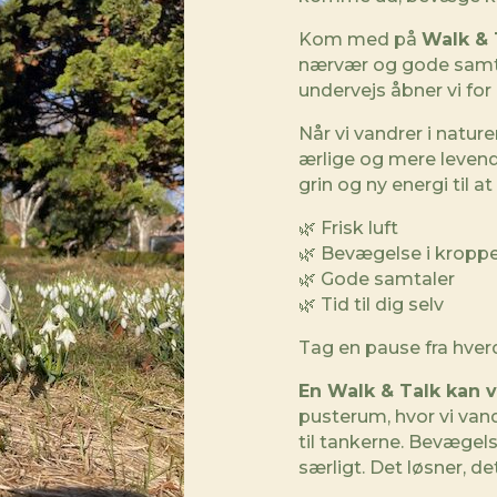
Kom med på
Walk & 
nærvær og gode samtal
undervejs åbner vi for 
Når vi vandrer i nature
ærlige og mere levende
grin og ny energi til a
🌿 Frisk luft
🌿 Bevægelse i kropp
🌿 Gode samtaler
🌿 Tid til dig selv
Tag en pause fra hverd
En Walk & Talk kan v
pusterum, hvor vi vandr
til tankerne. Bevægel
særligt. Det løsner, det