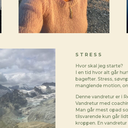
S T R E S S
Hvor skal jeg starte?
I en tid hvor alt går hur
bagefter. Stress, søv
manglende motion, ondt
Denne vandretur er i R
Vandretur med coaching 
Man går mest opad so
tilsvarende kun går lid
kroppen. En vandretur e