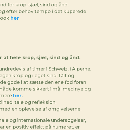
nd for krop, sjæl, sind og ånd.
 og efter behov tempo i det kuperede
book
her
 at hele krop, sjæl, sind og ånd.
undredevis af timer i Schweiz, i Alperne,
gen krop og i eget sind, følt og
e gode i at sætte den ene fod foran
måde komme sikkert i mål med nye og
s mere
her
.
tilhed, tale og refleksion.
 med en oplevelse af omgivelserne.
onale og internationale undersøgelser,
r en positiv effekt på humøret, er